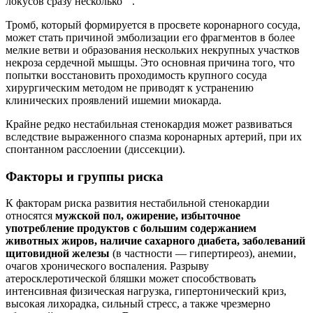
локусов сразу несколько
.
Тромб, который формируется в просвете коронарного сосуда,
может стать причиной эмболизации его фрагментов в более
мелкие ветви и образования нескольких некрупных участков
некроза сердечной мышцы. Это основная причина того, что
попытки восстановить проходимость крупного сосуда
хирургическим методом не приводят к устранению
клинических проявлений ишемии миокарда.
Крайне редко нестабильная стенокардия может развиваться
вследствие выраженного спазма коронарных артерий, при их
спонтанном расслоении (диссекции).
Факторы и группы риска
К факторам риска развития нестабильной стенокардии
относятся
мужской пол, ожирение, избыточное
употребление продуктов с большим содержанием
животных жиров, наличие сахарного диабета, заболеваний
щитовидной железы
(в частности — гипертиреоз), анемии,
очагов хронического воспаления. Разрыву
атеросклеротической бляшки может способствовать
интенсивная физическая нагрузка, гипертонический криз,
высокая лихорадка, сильный стресс, а также чрезмерно