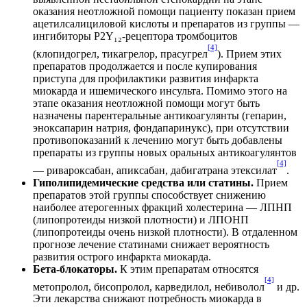
оказания неотложной помощи пациенту показан прием
ацетилсалициловой кислоты и препаратов из группы —
ингибиторы P2Y₁₂-рецептора тромбоцитов
[4]
(клопидогрел, тикагрелор, прасугрел
). Прием этих
препаратов продолжается и после купирования
приступа для профилактики развития инфаркта
миокарда и ишемического инсульта. Помимо этого на
этапе оказания неотложной помощи могут быть
назначены парентеральные антикоагулянты (гепарин,
эноксапарин натрия, фондапаринукс), при отсутствии
противопоказаний к лечению могут быть добавлены
препараты из группы новых оральных антикоагулянтов
[4]
— ривароксабан, апиксабан, дабигатрана этексилат
.
Гиполипидемические средства или статины.
Прием
препаратов этой группы способствует снижению
наиболее атерогенных фракций холестерина — ЛПНП
(липопротеиды низкой плотности) и ЛПОНП
(липопротеиды очень низкой плотности). В отдаленном
прогнозе лечение статинами снижает вероятность
развития острого инфаркта миокарда.
Бета-блокаторы.
К этим препаратам относятся
[4]
метопролол, бисопролол, карведилол, небиволол
и др.
Эти лекарства снижают потребность миокарда в