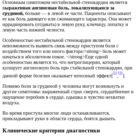
Основным симптомом нестабильной стенокардии является
в
ыраженная ангинозная боль, локализующаяся за
грудиной,
больше — в левой ее части. Пациенты описывают
ее как боль давящего или сжимающего характера. Она может
иррадиировать (отдавать) в левую руку, ключицу, лопатку и
левую часть нижней челюсти.
Особенностью нестабильной стенокардии является
невозможность выявить связь между приступом боли с
воздействием того или иного фактора:<strong> боль может
начаться в абсолютном покое. </strong>Еще одной
особенностью является то, что нитроглицерин, который
купирует ангинозную боль при стабильной стенокардии, при
[1]
[3]
данной форме болезни оказывает неполный эффект[
,
].
Помимо боли за грудиной у человека могут возникнуть и
другие симптомы: выраженный страх смерти, сердцебиение и
ощущение перебоев в сердце, одышка и чувство нехватки
воздуха.
Во время приступа многие люди останавливаются,
прикладывают руки в области сердца, боятся дышать.
Клинические критерии диагностики