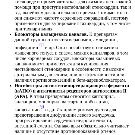
кислороде и применяются как для оказания неотложной
помощи при приступе нестабильной стенокардии, так и
в дальнейшем для длительного приема. Помимо этого
они снижают частоту сердечных сокращений, поэтому
применяются для купирования тахикардии, в том числе
при тахиаритмиях.
Блокаторы кальциевых каналов.
К препаратам
данной группы относятся верапамил, амлодипин,
[4]
нифедипин
и др. Они способствуют снижению
мышечного тонуса и спазма мелких капилляров, в том
числе коронарных сосудов. Блокаторы кальциевых
каналов могут применяться для купирования
нестабильной стенокардии в особенности с высоким
артериальным давлением, при неэффективности или
наличия противопоказаний к бета-адреноблокаторам.
Ингибиторы ангиотензинпревращающего фермента
(иАПФ) и антагонисты рецепторов ангиотензина II
(АРА)
. К этим препаратам относятся каптоприл,
эналаприл, моноприл, валсартан, ирбесартан,
[4]
кандесартан
и др. Их прием рекомендуется для
предотвращения дисфункции левого желудочка,
прогрессирования сердечной недостаточности,
внезапной смерти. Однако врач обязательно учитывает
наличие и отсутствие противопоказаний (стеноз