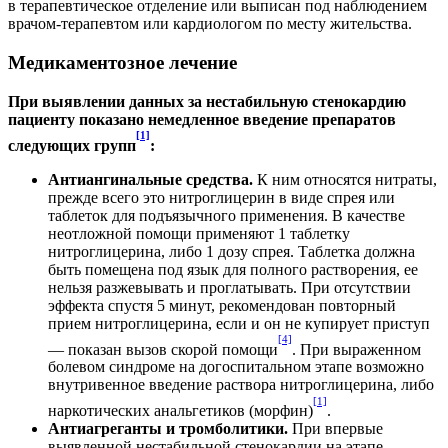
в терапевтическое отделение или выписан под наблюдением
врачом-терапевтом или кардиологом по месту жительства.
Медикаментозное лечение
При выявлении данных за нестабильную стенокардию
пациенту показано немедленное введение препаратов
[1]
следующих групп
:
Антиангинальные средства.
К ним относятся нитраты,
прежде всего это нитроглицерин в виде спрея или
таблеток для подъязычного применения. В качестве
неотложной помощи применяют 1 таблетку
нитроглицерина, либо 1 дозу спрея. Таблетка должна
быть помещена под язык для полного растворения, ее
нельзя разжевывать и проглатывать. При отсутствии
эффекта спустя 5 минут, рекомендован повторный
прием нитроглицерина, если и он не купирует приступ
[4]
— показан вызов скорой помощи
. При выраженном
болевом синдроме на догоспитальном этапе возможно
внутривенное введение раствора нитроглицерина, либо
[1]
наркотических анальгетиков (морфин)
.
Антиагреганты и тромболитики.
При впервые
выявленной нестабильной стенокардии на этапе