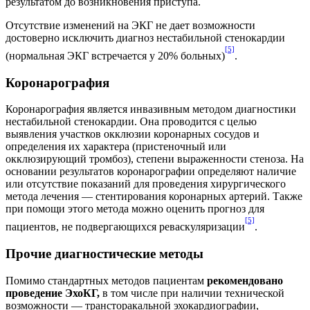
результатом до возникновения приступа.
Отсутствие изменений на ЭКГ не дает возможности
достоверно исключить диагноз нестабильной стенокардии
[5]
(нормальная ЭКГ встречается у 20% больных)
.
Коронарография
Коронарография является инвазивным методом диагностики
нестабильной стенокардии. Она проводится с целью
выявления участков окклюзии коронарных сосудов и
определения их характера (пристеночный или
окклюзирующий тромбоз), степени выраженности стеноза. На
основании результатов коронарографии определяют наличие
или отсутствие показаний для проведения хирургического
метода лечения — стентирования коронарных артерий. Также
при помощи этого метода можно оценить прогноз для
[5]
пациентов, не подвергающихся реваскуляризации
.
Прочие диагностические методы
Помимо стандартных методов пациентам
рекомендовано
проведение ЭхоКГ,
в том числе при наличии технической
возможности — трансторакальной эхокардиографии,