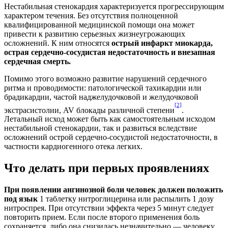
Нестабильная стенокардия характеризуется прогрессирующим
характером течения. Без отсутствия полноценной
квалифицированной медицинской помощи она может
привести к развитию серьезных жизнеугрожающих
осложнений. К ним относятся
острый инфаркт миокарда,
острая сердечно-сосудистая недостаточность и внезапная
сердечная смерть.
Помимо этого возможно развитие нарушений сердечного
ритма и проводимости: патологической тахикардии или
брадикардии, частой наджелудочковой и желудочковой
[2]
экстрасистолии, AV блокады различной степени
.
Летальный исход может быть как самостоятельным исходом
нестабильной стенокардии, так и развиться вследствие
осложнений острой сердечно-сосудистой недостаточности, в
частности кардиогенного отека легких.
Что делать при первых проявлениях
При появлении ангинозной боли человек должен положить
под язык
1 таблетку нитроглицерина или распылить 1 дозу
нитроспрея. При отсутствии эффекта через 5 минут следует
повторить прием. Если после второго применения боль
сохраняется, либо она снизилась незначительно — человеку