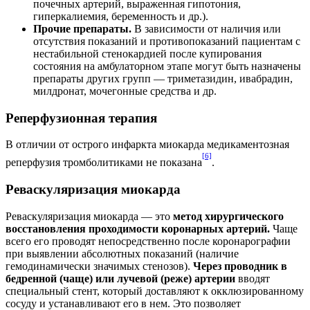
почечных артерий, выраженная гипотония,
гиперкалиемия, беременность и др.).
Прочие препараты.
В зависимости от наличия или
отсутствия показаний и противопоказаний пациентам с
нестабильной стенокардией после купирования
состояния на амбулаторном этапе могут быть назначены
препараты других групп — триметазидин, ивабрадин,
милдронат, мочегонные средства и др.
Реперфузионная терапия
В отличии от острого инфаркта миокарда медикаментозная
[6]
реперфузия тромболитиками не показана
.
Реваскуляризация миокарда
Реваскуляризация миокарда — это
метод хирургического
восстановления проходимости коронарных артерий.
Чаще
всего его проводят непосредственно после коронарографии
при выявлении абсолютных показаний (наличие
гемодинамически значимых стенозов).
Через проводник в
бедренной (чаще) или лучевой (реже) артерии
вводят
специальный стент, который доставляют к окклюзированному
сосуду и устанавливают его в нем. Это позволяет