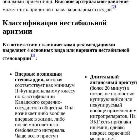
обильный прием пищи.
Высокое артериальное давление
[2]
может стать причиной спазма коронарных сосудов
Классификация нестабильной
аритмии
В соответствии с клиническими рекомендациями
выделяют 4 основных вида или варианта нестабильной
[1]
стенокардии
:
Впервые возникшая
Длительный
стенокардия,
которая
ангинозный приступ
соответствует как минимум
(более 20 минут) в
II Функциональному классу
покое, не полностью
по классификации
купирующийся или
Канадского сердечно-
некупируемый
сосудистого общества. Она
вообще применением
возникает либо вообще
нитропрепаратов. На
впервые в жизни, либо
ЭКГ есть признаки
после многолетнего
ишемии, однако
безболевого интервала.
некроза сердечной
Чаще всего приступ
мышцы нет.