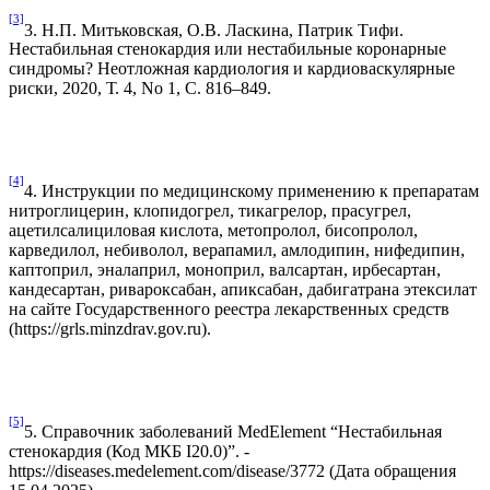
[3]
3. Н.П. Митьковская, О.В. Ласкина, Патрик Тифи.
Нестабильная стенокардия или нестабильные коронарные
синдромы? Неотложная кардиология и кардиоваскулярные
риски, 2020, Т. 4, No 1, С. 816–849.
[4]
4. Инструкции по медицинскому применению к препаратам
нитроглицерин, клопидогрел, тикагрелор, прасугрел,
ацетилсалициловая кислота, метопролол, бисопролол,
карведилол, небиволол, верапамил, амлодипин, нифедипин,
каптоприл, эналаприл, моноприл, валсартан, ирбесартан,
кандесартан, ривароксабан, апиксабан, дабигатрана этексилат
на сайте Государственного реестра лекарственных средств
(https://grls.minzdrav.gov.ru).
[5]
5. Справочник заболеваний MedElement “Нестабильная
стенокардия (Код МКБ I20.0)”. -
https://diseases.medelement.com/disease/3772 (Дата обращения