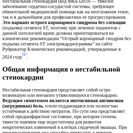
Нестабильная стенокардия (код МКБ I20.0) — тяжелое
заболевание сердечно-сосудистой системы, требующее
обязательной медицинской помощи как на неотложном этапе,
так и в дальнейшем для профилактики ее прогрессирования.
Это вариант острого коронарного синдрома без элевации
(подъема) сегмента ST, поэтому при лечении пациентов с
данной патологией врачи должны ориентироваться на
клинические рекомендации “Острый коронарный синдром без
подъема сегмента ST электрокардиограммы” на сайте
Рубрикатор Клинических рекомендаций, утвержденные в
[1]
2024 году
.
Общая информация о нестабильной
стенокардии
Нестабильная стенокардия представляет собой остро
возникшую или внезапно утяжелившуюся стенокардию.
Ведущим симптомом является интенсивная ангинозная
(загрудинная) боль
, плохо поддающаяся или полностью
устойчивая к действию нитратов. По сути она представляет
собой предынфарктное состояние, при котором степень
тяжести ишемии еще недостаточна для развития
некротических изменений в клетках сердечной мышцы. При
прогрессировании она способна приводить к некрозу