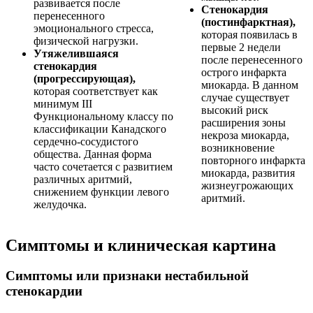
развивается после
Стенокардия
перенесенного
(постинфарктная),
эмоционального стресса,
которая появилась в
физической нагрузки.
первые 2 недели
Утяжелившаяся
после перенесенного
стенокардия
острого инфаркта
(прогрессирующая),
миокарда. В данном
которая соответствует как
случае существует
минимум III
высокий риск
Функциональному классу по
расширения зоны
классификации Канадского
некроза миокарда,
сердечно-сосудистого
возникновение
общества. Данная форма
повторного инфаркта
часто сочетается с развитием
миокарда, развития
различных аритмий,
жизнеугрожающих
снижением функции левого
аритмий.
желудочка.
Симптомы и клиническая картина
Симптомы или признаки нестабильной
стенокардии