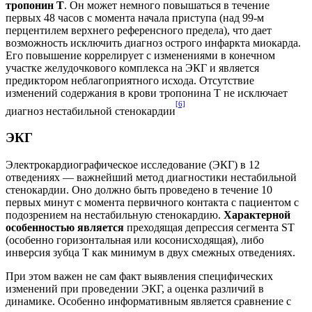
тропонин Т
. Он может немного повышаться в течение
первых 48 часов с момента начала приступа (над 99-м
перцентилем верхнего референсного предела), что дает
возможность исключить диагноз острого инфаркта миокарда.
Его повышение коррелирует с изменениями в конечном
участке желудочкового комплекса на ЭКГ и является
предиктором неблагоприятного исхода. Отсутствие
изменений содержания в крови тропонина Т не исключает
[6]
диагноз нестабильной стенокардии
ЭКГ
Электрокардиографическое исследование (ЭКГ) в 12
отведениях — важнейший метод диагностики нестабильной
стенокардии. Оно должно быть проведено в течение 10
первых минут с момента первичного контакта с пациентом с
подозрением на нестабильную стенокардию.
Характерной
особенностью является
преходящая депрессия сегмента ST
(особенно горизонтальная или косонисходящая), либо
инверсия зубца Т как минимум в двух смежных отведениях.
При этом важен не сам факт выявления специфических
изменений при проведении ЭКГ, а оценка различий в
динамике. Особенно информативным является сравнение с