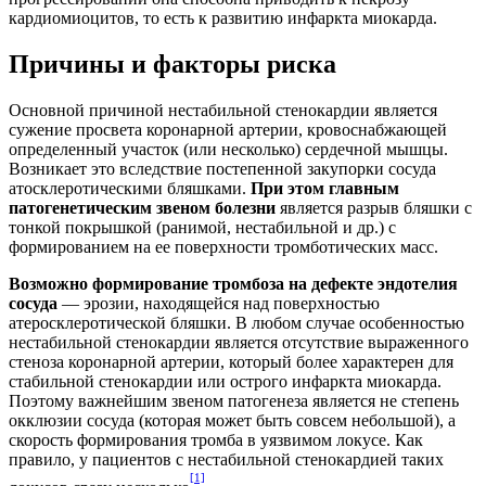
кардиомиоцитов, то есть к развитию инфаркта миокарда.
Причины и факторы риска
Основной причиной нестабильной стенокардии является
сужение просвета коронарной артерии, кровоснабжающей
определенный участок (или несколько) сердечной мышцы.
Возникает это вследствие постепенной закупорки сосуда
атосклеротическими бляшками.
При этом главным
патогенетическим звеном болезни
является разрыв бляшки с
тонкой покрышкой (ранимой, нестабильной и др.) с
формированием на ее поверхности тромботических масс.
Возможно формирование тромбоза на дефекте эндотелия
сосуда
— эрозии, находящейся над поверхностью
атеросклеротической бляшки. В любом случае особенностью
нестабильной стенокардии является отсутствие выраженного
стеноза коронарной артерии, который более характерен для
стабильной стенокардии или острого инфаркта миокарда.
Поэтому важнейшим звеном патогенеза является не степень
окклюзии сосуда (которая может быть совсем небольшой), а
скорость формирования тромба в уязвимом локусе. Как
правило, у пациентов с нестабильной стенокардией таких
[1]