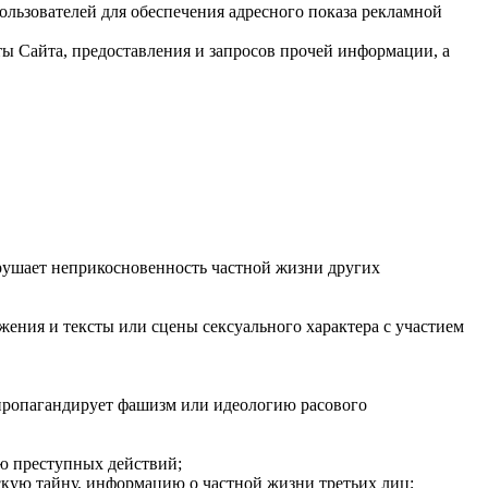
ользователей для обеспечения адресного показа рекламной
ты Сайта, предоставления и запросов прочей информации, а
арушает неприкосновенность частной жизни других
жения и тексты или сцены сексуального характера с участием
 пропагандирует фашизм или идеологию расового
ю преступных действий;
скую тайну, информацию о частной жизни третьих лиц;