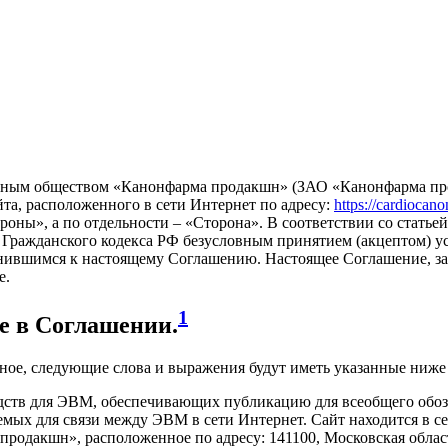
ным обществом «Канонфарма продакшн» (ЗАО «Канонфарма прод
та, расположенного в сети Интернет по адресу:
https://cardiocano
оны», а по отдельности – «Сторона». В соответствии со статье
38 Гражданского кодекса РФ безусловным принятием (акцептом) 
инившимся к настоящему Соглашению. Настоящее Соглашение, за
е.
1
е в Соглашении.
иное, следующие слова и выражения будут иметь указанные ниже 
редств для ЭВМ, обеспечивающих публикацию для всеобщего об
ых для связи между ЭВМ в сети Интернет. Сайт находится в сети 
одакшн», расположенное по адресу: 141100, Московская область, 