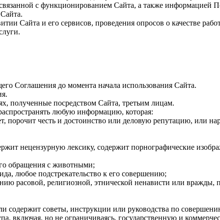
 связанной с функционированием Сайта, а также информацией П
Сайта.
итии Сайта и его сервисов, проведения опросов о качестве рабо
слуги.
щего Соглашения до момента начала использования Сайта.
ия.
лях, полученные посредством Сайта, третьим лицам.
не распространять любую информацию, которая:
яет, порочит честь и достоинство или деловую репутацию, или н
держит нецензурную лексику, содержит порнографические изобра
ого обращения с животными;
ида, любое подстрекательство к его совершению;
анию расовой, религиозной, этнической ненависти или вражды,
ли содержит советы, инструкции или руководства по совершени
а, включая, но не ограничиваясь, государственную и коммерче