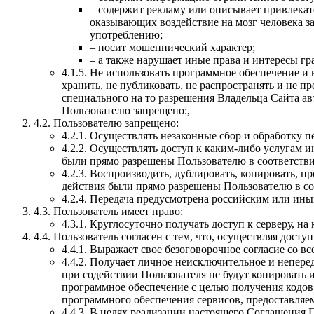
– содержит рекламу или описывает привлекат
оказывающих воздействие на мозг человека з
употреблению;
– носит мошеннический характер;
– а также нарушает иные права и интересы г
4.1.5. Не использовать программное обеспечение и
хранить, не публиковать, не распространять и не 
специального на то разрешения Владельца Сайта ав
Пользователю запрещено:,
4.2. Пользователю запрещено:
4.2.1. Осуществлять незаконные сбор и обработку 
4.2.2. Осуществлять доступ к каким-либо услугам 
были прямо разрешены Пользователю в соответстви
4.2.3. Воспроизводить, дублировать, копировать, п
действия были прямо разрешены Пользователю в со
4.2.4. Передача предусмотрена российским или ин
4.3. Пользователь имеет право:
4.3.1. Круглосуточно получать доступ к серверу, 
4.4. Пользователь согласен с тем, что, осуществляя доступ
4.4.1. Выражает свое безоговорочное согласие со 
4.4.2. Получает личное неисключительное и непере
при содействии Пользователя не будут копировать 
программное обеспечение с целью получения кодов 
программного обеспечения сервисов, предоставляе
4.4.3. В целях реализации настоящего Соглашения 