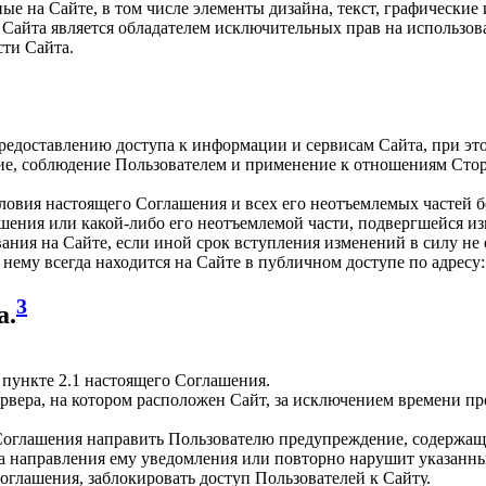
ые на Сайте, в том числе элементы дизайна, текст, графически
 Сайта является обладателем исключительных прав на использова
сти Сайта.
предоставлению доступа к информации и сервисам Сайта, при эт
тие, соблюдение Пользователем и применение к отношениям Сто
условия настоящего Соглашения и всех его неотъемлемых частей 
шения или какой-либо его неотъемлемой части, подвергшейся из
вания на Сайте, если иной срок вступления изменений в силу н
ему всегда находится на Сайте в публичном доступе по адресу
3
а.
 пункте 2.1 настоящего Соглашения.
ервера, на котором расположен Сайт, за исключением времени п
 Соглашения направить Пользователю предупреждение, содержаще
та направления ему уведомления или повторно нарушит указанны
оглашения, заблокировать доступ Пользователей к Сайту.