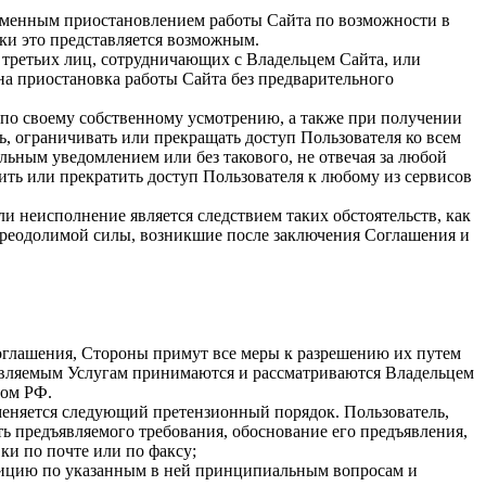
ременным приостановлением работы Сайта по возможности в
ски это представляется возможным.
х третьих лиц, сотрудничающих с Владельцем Сайта, или
а приостановка работы Сайта без предварительного
о по своему собственному усмотрению, а также при получении
, ограничивать или прекращать доступ Пользователя ко всем
льным уведомлением или без такового, не отвечая за любой
ить или прекратить доступ Пользователя к любому из сервисов
ли неисполнение является следствием таких обстоятельств, как
епреодолимой силы, возникшие после заключения Соглашения и
Соглашения, Стороны примут все меры к разрешению их путем
тавляемым Услугам принимаются и рассматриваются Владельцем
вом РФ.
именяется следующий претензионный порядок. Пользователь,
ь предъявляемого требования, обоснование его предъявления,
ки по почте или по факсу;
озицию по указанным в ней принципиальным вопросам и