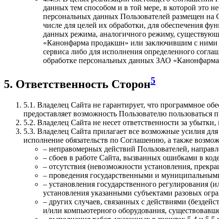
данных тем способом и в той мере, в которой это 
персональных данных Пользователей размещен на С
числе для целей их обработки, для обеспечения ф
данных режима, аналогичного режиму, существующе
«Канонфарма продакшн» или заключившим с ними до
сервиса либо для исполнения определенного соглаш
обработке персональных данных ЗАО «Канонфарма
5
5. Ответственность Сторон
5.1. Владелец Сайта не гарантирует, что программное о
предоставляет возможность Пользователю пользоваться п
5.2. Владелец Сайта не несет ответственности за убытк
5.3. Владелец Сайта прилагает все возможные усилия дл
исполнение обязательств по Соглашению, а также возможн
– неправомерных действий Пользователей, направ
– сбоев в работе Сайта, вызванных ошибками в к
– отсутствия (невозможности установления, прекра
– проведения государственными и муниципальными
– установления государственного регулирования (
установления указанными субъектами разовых ог
– других случаев, связанных с действиями (бездей
и/или компьютерного оборудования, существовавше