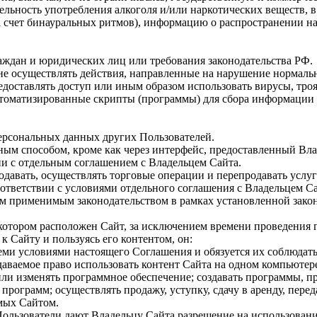
ельность употребления алкоголя и/или наркотических веществ, 
а счет бинауральных ритмов), информацию о распространении на
раждан и юридических лиц или требования законодательства РФ.
 не осуществлять действия, направленные на нарушение нормальн
предоставлять доступ или иным образом использовать вирусы, тр
томатизированные скрипты (программы) для сбора информации на
персональных данных других Пользователей.
иным способом, кроме как через интерфейс, предоставленный Вла
и с отдельным соглашением с Владельцем Сайта.
родавать, осуществлять торговые операции и перепродавать услуг
ответствии с условиями отдельного соглашения с Владельцем Са
ым применимым законодательством в рамках установленной зако
на котором расположен Сайт, за исключением времени проведения
 к Сайту и пользуясь его контентом, он:
всеми условиями настоящего Соглашения и обязуется их соблюдат
даваемое право использовать контент Сайта на одном компьютер
или изменять программное обеспечение; создавать программы, п
программ; осуществлять продажу, уступку, сдачу в аренду, пер
мых Сайтом.
Пользователи дают Владельцу Сайта разрешение на использовани