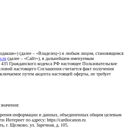
акшн») (далее – «Владелец») и любым лицом, становящимся
n.ru
(далее – «Сайт»), в дальнейшем именуемым
й 435 Гражданского кодекса РФ настоящее Пользовательское
условий настоящего Соглашения считается факт получения
ключаемое путем акцепта настоящей оферты, не требует
значения:
озрения информации и данных, объединенных общим целевым
Интернет по адресу: https://cardiocanon.ru
г. Щелково, ул. Заречная, д. 105.