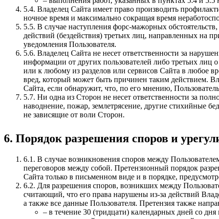
– выполнения работ, указанных в пунктах 5.4 и 5.5
5.4. Владелец Сайта имеет право производить профилак
ночное время и максимально сокращая время неработоспо
5.5. В случае наступления форс-мажорных обстоятельств
действий (бездействия) третьих лиц, направленных на 
уведомления Пользователя.
5.6. Владелец Сайта не несет ответственности за наруше
информации от других пользователей либо третьих лиц о
или к любому из разделов или сервисов Сайта в любое в
вред, который может быть причинен таким действием. Вл
Сайта, если обнаружит, что, по его мнению, Пользователь
5.7. Ни одна из Сторон не несет ответственности за пол
наводнение, пожар, землетрясение, другие стихийные бе
не зависящие от воли Сторон.
6. Порядок разрешения споров и урегу
6.1. В случае возникновения споров между Пользовател
переговоров между собой. Претензионный порядок разре
Сайта только в письменном виде и в порядке, предусмо
6.2. Для разрешения споров, возникших между Пользоват
считающий, что его права нарушены из-за действий Влад
а также все данные Пользователя. Претензия также напра
– в течение 30 (тридцати) календарных дней со д