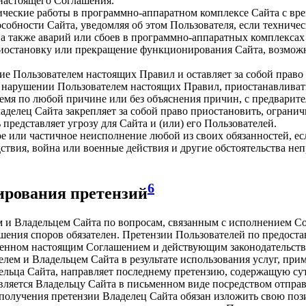
 настоящего Соглашения.
тические работы в программно-аппаратном комплексе Сайта с в
собности Сайта, уведомляя об этом Пользователя, если техниче
, а также аварий или сбоев в программно-аппаратных комплекса
приостановку или прекращение функционирования Сайта, возможн
ние Пользователем настоящих Правил и оставляет за собой прав
 нарушении Пользователем настоящих Правил, приостанавливать
ремя по любой причине или без объяснения причин, с предварите
аделец Сайта закрепляет за собой право приостановить, огранич
 представляет угрозу для Сайта и (или) его Пользователей.
ное или частичное неисполнение любой из своих обязанностей, ес
дствия, война или военные действия и другие обстоятельства н
6
лирования претензий
ем и Владельцем Сайта по вопросам, связанным с исполнением 
шения споров обязателен. Претензии Пользователей по предос
тренном настоящим Соглашением и действующим законодательст
елем и Владельцем Сайта в результате использования услуг, пр
ельца Сайта, направляет последнему претензию, содержащую сут
вляется Владельцу Сайта в письменном виде посредством отправ
ня получения претензии Владелец Сайта обязан изложить свою п