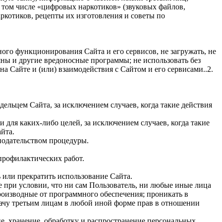
в том числе «цифровых наркотиков» (звуковых файлов,
ркотиков, рецепты их изготовления и советы по
ого функционирования Сайта и его сервисов, не загружать, не
ояны и другие вредоносные программы; не использовать без
 Сайте и (или) взаимодействия с Сайтом и его сервисами..2.
дельцем Сайта, за исключением случаев, когда такие действия
и для каких-либо целей, за исключением случаев, когда такие
йта.
нодательством процедуры.
 профилактических работ.
ь или прекратить использование Сайта.
е при условии, что ни сам Пользователь, ни любые иные лица
роизводные от программного обеспечения; проникать в
едачу третьим лицам в любой иной форме прав в отношении
е, хранение, обработку и распространение персональных