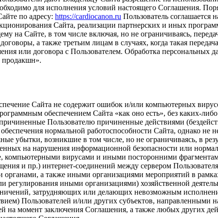
необходимо для исполнения условий настоящего Соглашения. Пор
айте по адресу:
https://cardiocanon.ru
Пользователь соглашается н
ункционирования Сайта, реализации партнерских и иных програ
му на Сайте, в том числе включая, но не ограничиваясь, пере
говоры, а также третьим лицам в случаях, когда такая передач
ения или договора с Пользователем. Обработка персональных д
 продакшн».
беспечение Сайта не содержит ошибок и/или компьютерных вирус
рограммным обеспечением Сайта «как оно есть», без каких-либо
и, причиненные Пользователю причиненные действиями (бездейст
я обеспечения нормальной работоспособности Сайта, однако не 
ые убытки, возникшие в том числе, но не ограничиваясь, в резу
ленных на нарушения информационной безопасности или норма
оде, компьютерными вирусами и иными посторонними фрагментам
щения и пр.) интернет-соединений между сервером Пользователя
 органами, а также иными организациями мероприятий в рамк
или регулирования иными организациями) хозяйственной деятель
раничений, затрудняющих или делающих невозможным исполнен
ствием) Пользователей и/или других субъектов, направленными 
й на момент заключения Соглашения, а также любых других дейс