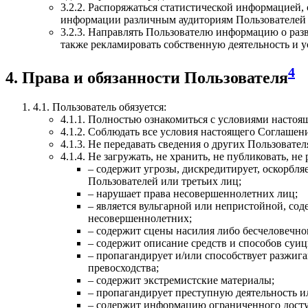
3.2.2. Распоряжаться статистической информацией,
информации различным аудиториям Пользователей 
3.2.3. Направлять Пользователю информацию о разв
также рекламировать собственную деятельность и у
4
4. Права и обязанности Пользователя
4.1. Пользователь обязуется:
4.1.1. Полностью ознакомиться с условиями настоя
4.1.2. Соблюдать все условия настоящего Соглашен
4.1.3. Не передавать сведения о других Пользовате
4.1.4. Не загружать, не хранить, не публиковать, 
– содержит угрозы, дискредитирует, оскорбл
Пользователей или третьих лиц;
– нарушает права несовершеннолетних лиц;
– является вульгарной или непристойной, со
несовершеннолетних;
– содержит сцены насилия либо бесчеловечн
– содержит описание средств и способов суиц
– пропагандирует и/или способствует разжиг
превосходства;
– содержит экстремистские материалы;
– пропагандирует преступную деятельность и
– содержит информацию ограниченного доступ