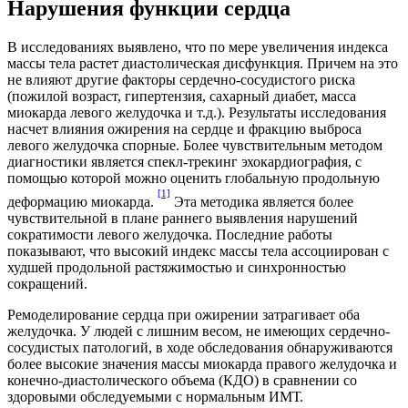
Нарушения функции сердца
В исследованиях выявлено, что по мере увеличения индекса
массы тела растет диастолическая дисфункция. Причем на это
не влияют другие факторы сердечно-сосудистого риска
(пожилой возраст, гипертензия, сахарный диабет, масса
миокарда левого желудочка и т.д.). Результаты исследования
насчет влияния ожирения на сердце и фракцию выброса
левого желудочка спорные. Более чувствительным методом
диагностики является спекл-трекинг эхокардиография, с
помощью которой можно оценить глобальную продольную
[1]
деформацию миокарда.
Эта методика является более
чувствительной в плане раннего выявления нарушений
сократимости левого желудочка. Последние работы
показывают, что высокий индекс массы тела ассоциирован с
худшей продольной растяжимостью и синхронностью
сокращений.
Ремоделирование сердца при ожирении затрагивает оба
желудочка. У людей с лишним весом, не имеющих сердечно-
сосудистых патологий, в ходе обследования обнаруживаются
более высокие значения массы миокарда правого желудочка и
конечно-диастолического объема (КДО) в сравнении со
здоровыми обследуемыми с нормальным ИМТ.