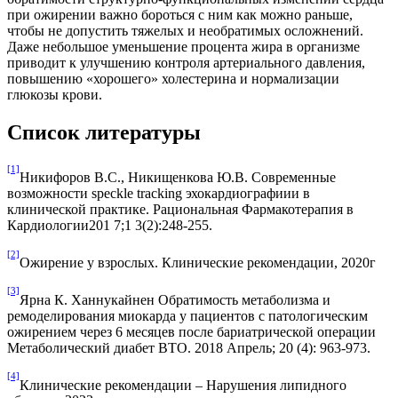
при ожирении важно бороться с ним как можно раньше,
чтобы не допустить тяжелых и необратимых осложнений.
Даже небольшое уменьшение процента жира в организме
приводит к улучшению контроля артериального давления,
повышению «хорошего» холестерина и нормализации
глюкозы крови.
Список литературы
[1]
Никифоров В.С., Никищенкова Ю.В. Современные
возможности speckle tracking эхокардиографиии в
клинической практике. Рациональная Фармакотерапия в
Кардиологии201 7;1 3(2):248-255.
[2]
Ожирение у взрослых. Клинические рекомендации, 2020г
[3]
Ярна К. Ханнукайнен Обратимость метаболизма и
ремоделирования миокарда у пациентов с патологическим
ожирением через 6 месяцев после бариатрической операции
Метаболический диабет ВТО. 2018 Апрель; 20 (4): 963-973.
[4]
Клинические рекомендации – Нарушения липидного