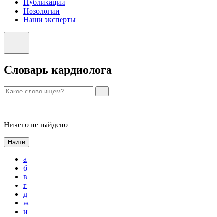
Публикации
Нозологии
Наши эксперты
Словарь кардиолога
Ничего не найдено
Найти
а
б
в
г
д
ж
и