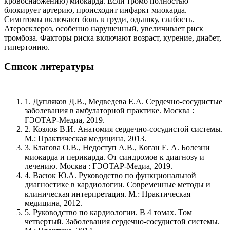
кровоснабжению) миокарда. Если тромб полностью
блокирует артерию, происходит инфаркт миокарда.
Симптомы включают боль в груди, одышку, слабость.
Атеросклероз, особенно нарушенный, увеличивает риск
тромбоза. Факторы риска включают возраст, курение, диабет,
гипертонию.
Список литературы
1. Дупляков Д.В., Медведева Е.А. Сердечно-сосудистые
заболевания в амбулаторной практике. Москва :
ГЭОТАР-Медиа, 2019.
2. Козлов В.И. Анатомия сердечно-сосудистой системы.
М.: Практическая медицина, 2013.
3. Благова О.В., Недоступ А.В., Коган Е. А. Болезни
миокарда и перикарда. От синдромов к диагнозу и
лечению. Москва : ГЭОТАР-Медиа, 2019.
4. Васюк Ю.А. Руководство по функциональной
диагностике в кардиологии. Современные методы и
клиническая интерпретация. М.: Практическая
медицина, 2012.
5. Руководство по кардиологии. В 4 томах. Том
четвертый. Заболевания сердечно-сосудистой системы.