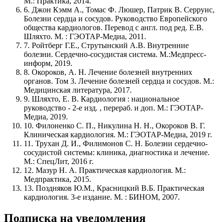
М.: Практика, 2014.
6. Джон Кэмм А., Томас Ф. Люшер, Патрик В. Серруис,
Болезни сердца и сосудов. Руководство Европейского
общества кардиологов. Перевод с англ. под ред. Е.В.
Шляхто. М. : ГЭОТАР-Медиа, 2011.
7. Ройтберг Г.Е., Струтынский А.В. Внутренние
болезни. Сердечно-сосудистая система. М.:Медпресс-
информ, 2019.
8. Окороков, А. Н. Лечение болезней внутренних
органов. Том 3. Лечение болезней сердца и сосудов. М.:
Медицинская литература, 2017.
9. Шляхто, Е. В. Кардиология : национальное
руководство - 2-е изд. , перераб. и доп. М.: ГЭОТАР-
Медиа, 2019.
10. Филоненко С. П., Никулина Н. Н., Окороков В. Г.
Клиническая кардиология. М.: ГЭОТАР-Медиа, 2019 г.
11. Трухан Д. И., Филимонов С. Н. Болезни сердечно-
сосудистой системы: клиника, диагностика и лечение.
М.: СпецЛит, 2016 г.
12. Мазур Н. А. Практическая кардиология. М.:
Медпрактика, 2015.
13. Поздняков Ю.М., Красницкий В.Б. Практическая
кардиология. 3-е издание. М. : БИНОМ, 2007.
Подписка на уведомления