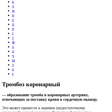
к
л
м
н
о
п
р
с
т
ф
х
ц
ч
ш
э
a
s
Тромбоз коронарный
— образование тромба в коронарных артериях,
отвечающих за поставку крови в сердечную мышцу.
Это может привести к ишемии (недостаточному