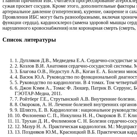
Главной причиной ИБС считается прогрессирование атеросклер
сужая просвет сосудов. Кроме этого, дополнительные факторы
артериальное давление (гипертензия), курение, ожирение и сах
Проявления ИБС могут быть разнообразными, включая хроническ
функции сердца), кардиосклероз (замена здоровой мышцы серд
нарушенного кровоснабжения) или коронарная смерть (смерть,
Список литературы
1. Дупляков Д.В., Медведева Е.А. Сердечно-сосудистые 
2. Козлов В.И. Анатомия сердечно-сосудистой системы. М
3. Благова О.В., Недоступ А.В., Коган Е. А. Болезни ми
4. Васюк Ю.А. Руководство по функциональной диагност
5. Руководство по кардиологии. В 4 томах. Том четвертый
6. Джон Кэмм А., Томас Ф. Люшер, Патрик В. Серруис, Бо
ГЭОТАР-Медиа, 2011.
7. Ройтберг Г.Е., Струтынский А.В. Внутренние болезни.
8. Окороков, А. Н. Лечение болезней внутренних органов.
9. Шляхто, Е. В. Кардиология : национальное руководство 
10. Филоненко С. П., Никулина Н. Н., Окороков В. Г. Кл
11. Трухан Д. И., Филимонов С. Н. Болезни сердечно-сосу
12. Мазур Н. А. Практическая кардиология. М.: Медпракт
13. Поздняков Ю.М., Красницкий В.Б. Практическая кард