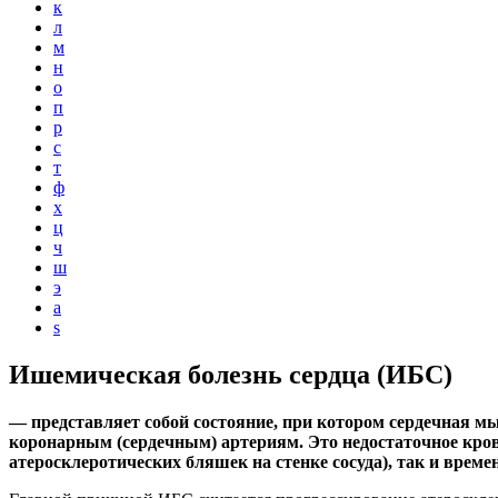
к
л
м
н
о
п
р
с
т
ф
х
ц
ч
ш
э
a
s
Ишемическая болезнь сердца (ИБС)
— представляет собой состояние, при котором сердечная м
коронарным (сердечным) артериям. Это недостаточное кро
атеросклеротических бляшек на стенке сосуда), так и врем