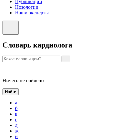
Публикации
Нозологии
Наши эксперты
Словарь кардиолога
Ничего не найдено
Найти
а
б
в
г
д
ж
и