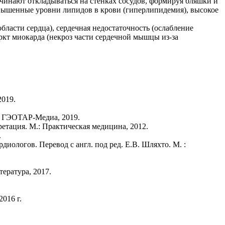
ачинают откладываться на стенках сосудов, формируя бляшки и
овышенные уровни липидов в крови (гиперлипидемия), высокое
ласти сердца), сердечная недостаточность (ослабление
ркт миокарда (некроз части сердечной мышцы из-за
2019.
 : ГЭОТАР-Медиа, 2019.
тация. М.: Практическая медицина, 2012.
.
иологов. Перевод с англ. под ред. Е.В. Шляхто. М. :
тература, 2017.
016 г.