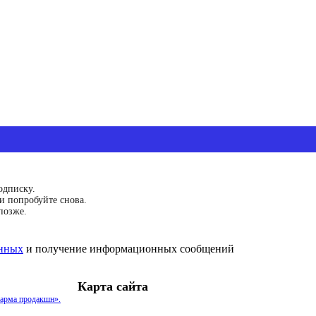
одписку.
и попробуйте снова.
позже.
анных
и получение информационных сообщений
Карта сайта
арма продакшн».