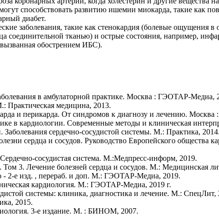
оза коронарных артерий, когда холестерин и другие вещества н
 могут способствовать развитию ишемии миокарда, такие как п
арный диабет.
ие заболевания, такие как стенокардия (болевые ощущения в об
ца соединительной тканью) и острые состояния, например, инфа
 вызванная обострением ИБС).
заболевания в амбулаторной практике. Москва : ГЭОТАР-Медиа, 
.: Практическая медицина, 2013.
окарда и перикарда. От синдромов к диагнозу и лечению. Москва
ике в кардиологии. Современные методы и клиническая интерпре
. Заболевания сердечно-сосудистой системы. М.: Практика, 2014
лезни сердца и сосудов. Руководство Европейского общества кард
 Сердечно-сосудистая система. М.:Медпресс-информ, 2019.
 Том 3. Лечение болезней сердца и сосудов. М.: Медицинская ли
- 2-е изд. , перераб. и доп. М.: ГЭОТАР-Медиа, 2019.
иническая кардиология. М.: ГЭОТАР-Медиа, 2019 г.
дистой системы: клиника, диагностика и лечение. М.: СпецЛит, 2
ика, 2015.
иология. 3-е издание. М. : БИНОМ, 2007.