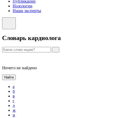
Публикации
Нозологии
Наши эксперты
Словарь кардиолога
Ничего не найдено
Найти
а
б
в
г
д
ж
и