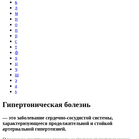
к
л
м
н
о
п
р
с
т
ф
х
ц
ч
ш
э
a
s
Гипертоническая болезнь
— это заболевание сердечно-сосудистой системы,
характеризующееся продолжительной и стойкой
артериальной гипертензией.