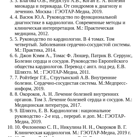
3. Благова О.В., Недоступ А.В., Коган Е. А. Болезни
миокарда и перикарда. От синдромов к диагнозу и
лечению. Москва : ГЭОТАР-Медиа, 2019.
4. Васюк Ю.А. Руководство по функциональной
диагностике в кардиологии. Современные методы и
клиническая интерпретация. М.: Практическая
медицина, 2012.
5. Руководство по кардиологии. В 4 томах. Том
четвертый. Заболевания сердечно-сосудистой системы.
М.: Практика, 2014.
6. Джон Кэмм А., Томас Ф. Люшер, Патрик В. Серруис,
Болезни сердца и сосудов. Руководство Европейского
общества кардиологов. Перевод с англ. под ред. Е.В.
Шляхто. М. : ГЭОТАР-Медиа, 2011.
7. Ройтберг Г.Е., Струтынский А.В. Внутренние
болезни. Сердечно-сосудистая система. М.:Медпресс-
информ, 2019.
8. Окороков, А. Н. Лечение болезней внутренних
органов. Том 3. Лечение болезней сердца и сосудов. М.:
Медицинская литература, 2017.
9. Шляхто, Е. В. Кардиология : национальное
руководство - 2-е изд. , перераб. и доп. М.: ГЭОТАР-
Медиа, 2019.
10. Филоненко С. П., Никулина Н. Н., Окороков В. Г.
Клиническая кардиология. М.: ГЭОТАР-Медиа, 2019 г.