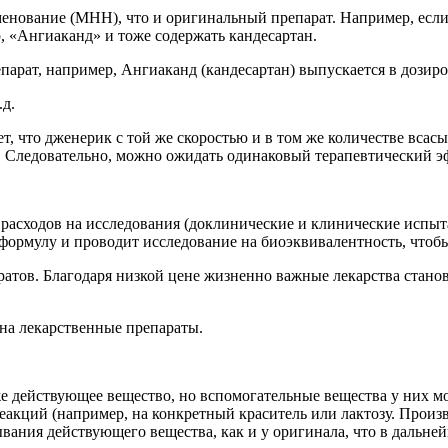
менование (МНН), что и оригинальный препарат. Например, есл
р, «Ангиаканд» и тоже содержать кандесартан.
парат, например, Ангиаканд (кандесартан) выпускается в дозировк
.д.
т, что дженерик с той же скоростью и в том же количестве всас
. Следовательно, можно ожидать одинаковый терапевтический э
т расходов на исследования (доклинические и клинические испыт
ормулу и проводит исследование на биоэквивалентность, чтобы 
тов. Благодаря низкой цене жизненно важные лекарства станов
 на лекарственные препараты.
е действующее вещество, но вспомогательные вещества у них мо
еакций (например, на конкретный краситель или лактозу. Прои
ывания действующего вещества, как и у оригинала, что в дальн