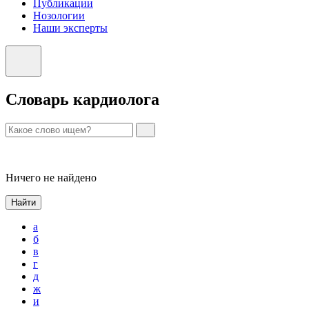
Публикации
Нозологии
Наши эксперты
Словарь кардиолога
Ничего не найдено
Найти
а
б
в
г
д
ж
и