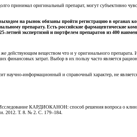
долго принимал оригинальный препарат, могут субъективно чувс
 выходом на рынок обязаны пройти регистрацию в органах ко
нальному препарату. Есть российские фармацевтические ком
м 25-летней экспертизой и портфелем препаратов из 400 наиме
же действующим веществом что и у оригинального препарата. И
их финансовых затрат. Выбор в их пользу часто является раци
сит научно-информационный и справочный характер, не являетс
р. Исследование КАРДИОКАНОН: способ решения вопроса о клин
 2012. Т. 8. № 2. С. 179–184.