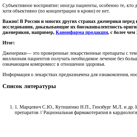
Субъективное восприятие: иногда пациенты, особенно те, кто 
хотя объективно (по концентрации в крови) ее нет.
Важно! В России и многих других странах дженерики перед
исследования, доказывающие их биоэквивалентность ориги
дженериков, например,
Канонфарма продакшн
, с более че
Итог:
Дженерики— это проверенные лекарственные препараты с тем 
миллионам пациентов получать необходимое лечение без больш
означающим компромисс в отношении здоровья.
Информация о лекарствах предназначена для ознакомления, но
Список литературы
1. Марцевич С.Ю., Кутишенко Н.П., Гинзбург М.Л. и д
препаратов // Рациональная фармакотерапия в кардиологии.