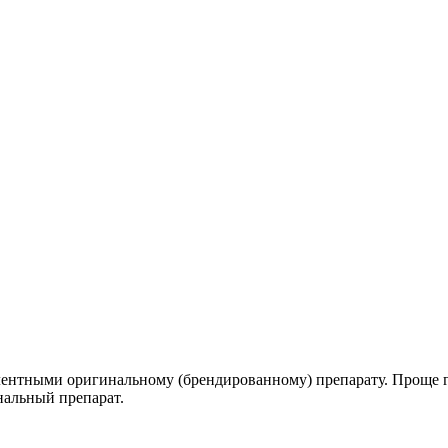
ентными оригинальному (брендированному) препарату. Проще го
нальный препарат.