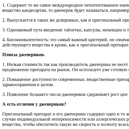
1. Содержит то же самое международное непатентованное наи
вещество кандесартан, то дженерик будет называться, наприме
2. Выпускается в таких же дозировках, как и оригинальный пре
3. Одинаковый путь введения: таблетки, капсулы, инъекции и т
4. Биоэквивалентность: это самый важный критерий, он означае
действующего вещества в крови, как и оригинальный препарат
Плюсы дженериков.
1. Низкая стоимость так как производитель дженерика не несе
продвижение препарата на рынок. Он использует уже готовую ф
2. Повышение доступности современных лекарственные препара
здравоохранения в целом.
3. Появление большего числа дженериков сдерживает рост цен
А есть отличия у дженериков?
Оригинальный препарат и его дженерики содержат одно и то ж
случаи индивидуальной непереносимости или аллергических р
вещества, чтобы обеспечить такую же скорость и полноту всас