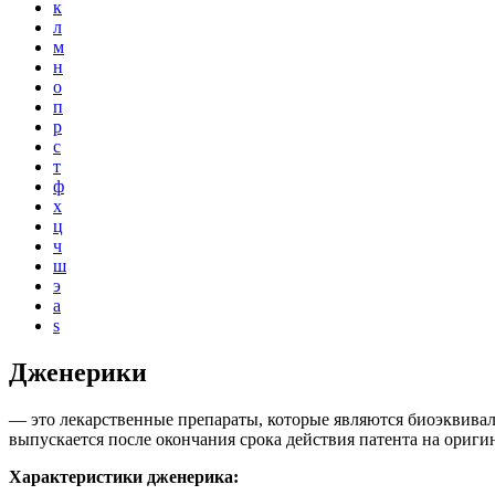
к
л
м
н
о
п
р
с
т
ф
х
ц
ч
ш
э
a
s
Дженерики
— это лекарственные препараты, которые являются биоэквивал
выпускается после окончания срока действия патента на ориги
Характеристики дженерика: