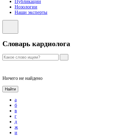
Публикации
Нозологии
Наши эксперты
Словарь кардиолога
Ничего не найдено
Найти
а
б
в
г
д
ж
и