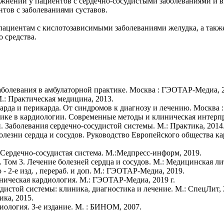
нений у пациентов с сердечно-сосудистыми заболеваниями и вы
тов с заболеваниями суставов.
пациентам с кислотозависимыми заболеваниями желудка, а также
 средства.
заболевания в амбулаторной практике. Москва : ГЭОТАР-Медиа, 
.: Практическая медицина, 2013.
окарда и перикарда. От синдромов к диагнозу и лечению. Москва
ике в кардиологии. Современные методы и клиническая интерпре
. Заболевания сердечно-сосудистой системы. М.: Практика, 2014
лезни сердца и сосудов. Руководство Европейского общества кард
 Сердечно-сосудистая система. М.:Медпресс-информ, 2019.
 Том 3. Лечение болезней сердца и сосудов. М.: Медицинская ли
- 2-е изд. , перераб. и доп. М.: ГЭОТАР-Медиа, 2019.
иническая кардиология. М.: ГЭОТАР-Медиа, 2019 г.
дистой системы: клиника, диагностика и лечение. М.: СпецЛит, 2
ика, 2015.
иология. 3-е издание. М. : БИНОМ, 2007.