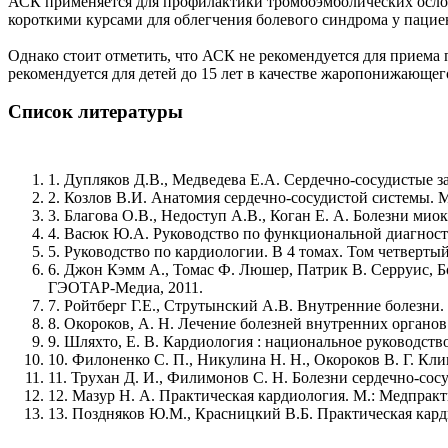
АСК применяется для профилактики тромбоэмболических ослож
короткими курсами для облегчения болевого синдрома у пациен
Однако стоит отметить, что АСК не рекомендуется для приема 
рекомендуется для детей до 15 лет в качестве жаропонижающего
Список литературы
1. Дупляков Д.В., Медведева Е.А. Сердечно-сосудистые 
2. Козлов В.И. Анатомия сердечно-сосудистой системы. М
3. Благова О.В., Недоступ А.В., Коган Е. А. Болезни ми
4. Васюк Ю.А. Руководство по функциональной диагност
5. Руководство по кардиологии. В 4 томах. Том четвертый
6. Джон Кэмм А., Томас Ф. Люшер, Патрик В. Серруис, Бо
ГЭОТАР-Медиа, 2011.
7. Ройтберг Г.Е., Струтынский А.В. Внутренние болезни.
8. Окороков, А. Н. Лечение болезней внутренних органов.
9. Шляхто, Е. В. Кардиология : национальное руководство 
10. Филоненко С. П., Никулина Н. Н., Окороков В. Г. Кл
11. Трухан Д. И., Филимонов С. Н. Болезни сердечно-сосу
12. Мазур Н. А. Практическая кардиология. М.: Медпракт
13. Поздняков Ю.М., Красницкий В.Б. Практическая кард