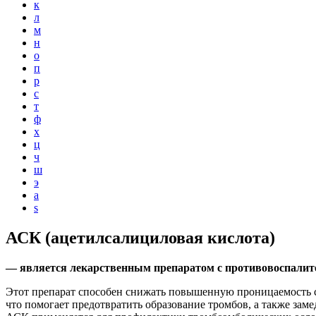
к
л
м
н
о
п
р
с
т
ф
х
ц
ч
ш
э
a
s
АСК (ацетилсалициловая кислота)
— является лекарственным препаратом с противовоспали
Этот препарат способен снижать повышенную проницаемость с
что помогает предотвратить образование тромбов, а также зам