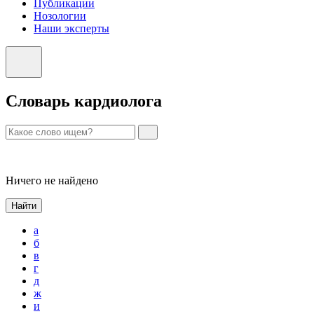
Публикации
Нозологии
Наши эксперты
Словарь кардиолога
Ничего не найдено
Найти
а
б
в
г
д
ж
и