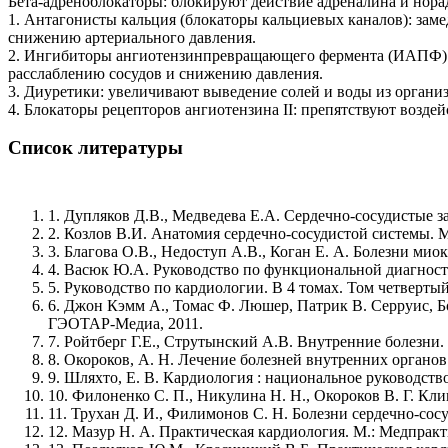
Бета-адреноблокаторы: блокируют действие адреналина и норад
1. Антагонисты кальция (блокаторы кальциевых каналов): зам
снижению артериального давления.
2. Ингибиторы ангиотензинпревращающего фермента (ИАПФ): 
расслаблению сосудов и снижению давления.
3. Диуретики: увеличивают выведение солей и воды из органи
4. Блокаторы рецепторов ангиотензина II: препятствуют возде
Список литературы
1. Дупляков Д.В., Медведева Е.А. Сердечно-сосудистые 
2. Козлов В.И. Анатомия сердечно-сосудистой системы. М
3. Благова О.В., Недоступ А.В., Коган Е. А. Болезни ми
4. Васюк Ю.А. Руководство по функциональной диагност
5. Руководство по кардиологии. В 4 томах. Том четвертый
6. Джон Кэмм А., Томас Ф. Люшер, Патрик В. Серруис, Бо
ГЭОТАР-Медиа, 2011.
7. Ройтберг Г.Е., Струтынский А.В. Внутренние болезни.
8. Окороков, А. Н. Лечение болезней внутренних органов.
9. Шляхто, Е. В. Кардиология : национальное руководство 
10. Филоненко С. П., Никулина Н. Н., Окороков В. Г. Кл
11. Трухан Д. И., Филимонов С. Н. Болезни сердечно-сосу
12. Мазур Н. А. Практическая кардиология. М.: Медпракт