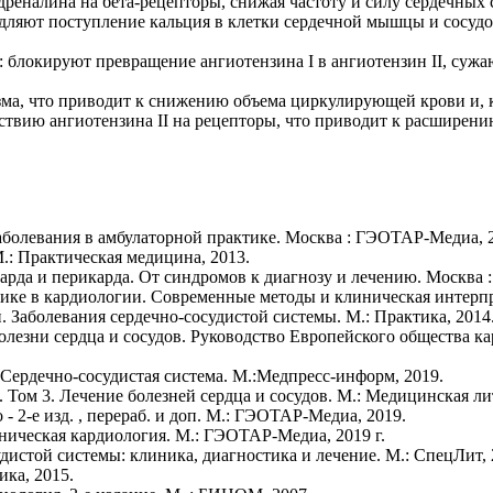
реналина на бета-рецепторы, снижая частоту и силу сердечных 
едляют поступление кальция в клетки сердечной мышцы и сосудо
блокируют превращение ангиотензина I в ангиотензин II, су
зма, что приводит к снижению объема циркулирующей крови и, 
йствию ангиотензина II на рецепторы, что приводит к расширен
заболевания в амбулаторной практике. Москва : ГЭОТАР-Медиа, 
.: Практическая медицина, 2013.
окарда и перикарда. От синдромов к диагнозу и лечению. Москва
ике в кардиологии. Современные методы и клиническая интерпре
. Заболевания сердечно-сосудистой системы. М.: Практика, 2014
лезни сердца и сосудов. Руководство Европейского общества кард
 Сердечно-сосудистая система. М.:Медпресс-информ, 2019.
 Том 3. Лечение болезней сердца и сосудов. М.: Медицинская ли
- 2-е изд. , перераб. и доп. М.: ГЭОТАР-Медиа, 2019.
иническая кардиология. М.: ГЭОТАР-Медиа, 2019 г.
дистой системы: клиника, диагностика и лечение. М.: СпецЛит, 2
ика, 2015.