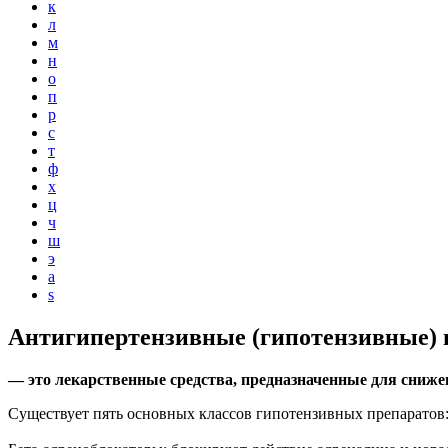
к
л
м
н
о
п
р
с
т
ф
х
ц
ч
ш
э
a
s
Антигипертензивные (гипотензивные)
— это лекарственные средства, предназначенные для сниж
Существует пять основных классов гипотензивных препаратов