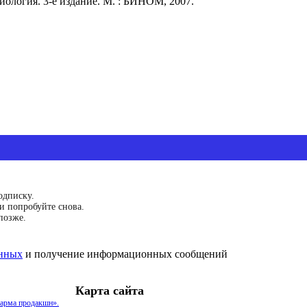
иология. 3-е издание. М. : БИНОМ, 2007.
одписку.
и попробуйте снова.
позже.
анных
и получение информационных сообщений
Карта сайта
арма продакшн».