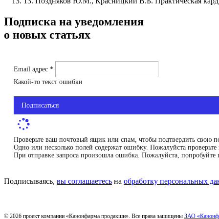
13. Поздняков Ю.М., Красницкий В.Б. Практическая кард
Подписка на уведомления
о новых статьях
Email адрес *
Какой-то текст ошибки
Подписаться
Проверьте ваш почтовый ящик или спам, чтобы подтвердить свою п
Одно или несколько полей содержат ошибку. Пожалуйста проверьте 
При отправке запроса произошла ошибка. Пожалуйста, попробуйте 
Подписываясь,
вы соглашаетесь
на
обработку персональных д
© 2026 проект компании «Канонфарма продакшн». Все права защищены
ЗАО «Канонф