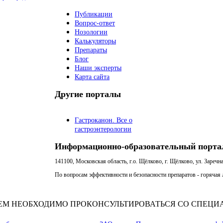
Публикации
Вопрос-ответ
Нозологии
Калькуляторы
Препараты
Блог
Наши эксперты
Карта сайта
Другие порталы
Гастроканон. Все о
гастроэнтерологии
Информационно-образовательный порта
141100, Московская область, г.о. Щёлково, г. Щёлково, ул. Заречна
По вопросам эффективности и безопасности препаратов - горячая л
ЕМ НЕОБХОДИМО ПРОКОНСУЛЬТИРОВАТЬСЯ СО СПЕЦИ