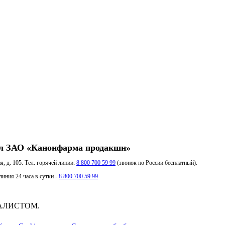
л ЗАО «Канонфарма продакшн»
я, д. 105. Тел. горячей линии:
8 800 700 59 99
(звонок по России бесплатный).
иния 24 часа в сутки -
8 800 700 59 99
АЛИСТОМ.